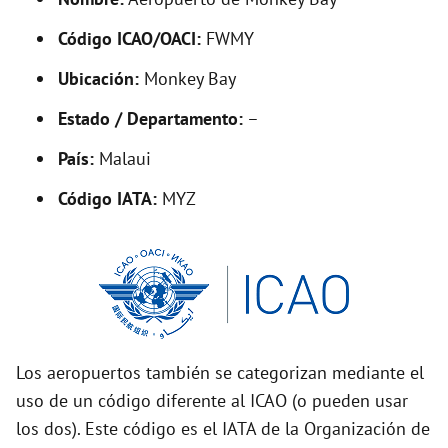
y
Código ICAO/OACI:
FWMY
V
Ubicación:
Monkey Bay
i
Estado / Departamento:
–
País:
Malaui
d
Código IATA:
MYZ
e
o
Los aeropuertos también se categorizan mediante el
uso de un código diferente al ICAO (o pueden usar
los dos). Este código es el IATA de la Organización de