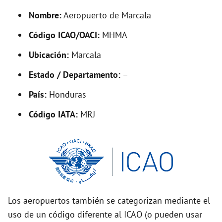
y
Nombre:
Aeropuerto de Marcala
V
Código ICAO/OACI:
MHMA
Ubicación:
Marcala
i
Estado / Departamento:
–
d
País:
Honduras
Código IATA:
MRJ
e
o
Los aeropuertos también se categorizan mediante el
uso de un código diferente al ICAO (o pueden usar