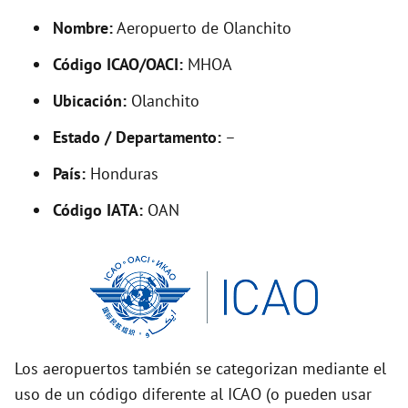
y
Nombre:
Aeropuerto de Olanchito
V
Código ICAO/OACI:
MHOA
Ubicación:
Olanchito
i
Estado / Departamento:
–
d
País:
Honduras
Código IATA:
OAN
e
o
Los aeropuertos también se categorizan mediante el
uso de un código diferente al ICAO (o pueden usar