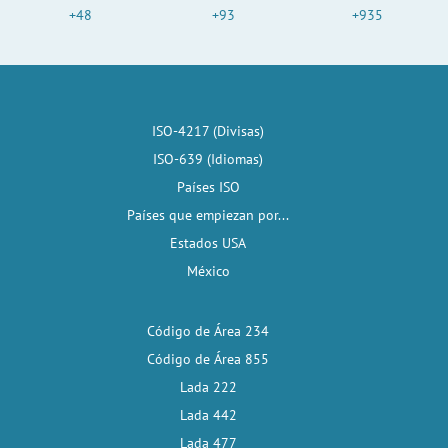
+48
+93
+935
ISO-4217 (Divisas)
ISO-639 (Idiomas)
Países ISO
Países que empiezan por...
Estados USA
México
Código de Área 234
Código de Área 855
Lada 222
Lada 442
Lada 477