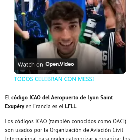
l
a
y
V
Watch on
i
TODOS CELEBRAN CON MESSI
d
El
código ICAO del
Aeropuerto de Lyon Saint
Exupéry
en Francia es el
LFLL
.
e
Los códigos ICAO (también conocidos como OACI)
son usados por la Organización de Aviación Civil
o
Internacional para poder categorizar y organizar los