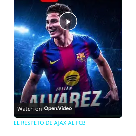
P
l
a
y
V
Watch on
i
EL RESPETO DE AJAX AL FCB