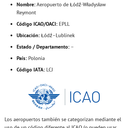
d
Nombre:
Aeropuerto de Łódź-Władysław
Reymont
e
Código ICAO/OACI:
EPLL
Ubicación:
Łódź–Lublinek
o
Estado / Departamento:
–
País:
Polonia
Código IATA:
LCJ
Los aeropuertos también se categorizan mediante el
uso de un código diferente al ICAO (o pueden usar