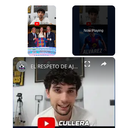
×
Now Playing
×
Play
Unmute
Fullscreen
EL RESPETO DE AJAX AL FCB