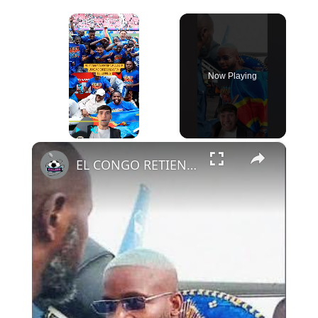
×
Now Playing
×
Play
Unmute
Fullscreen
EL CONGO RETIENE A SUS JUGADORES HASTA EL LUNES