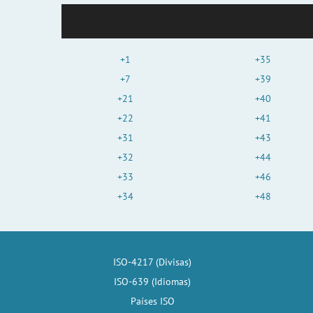
+1
+35
+7
+39
+21
+40
+22
+41
+31
+43
+32
+44
+33
+46
+34
+48
ISO-4217 (Divisas)
ISO-639 (Idiomas)
Países ISO