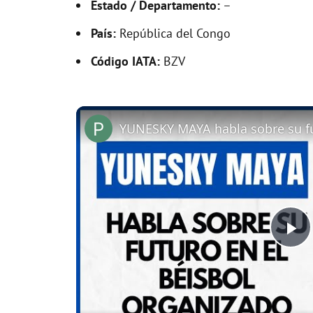
Estado / Departamento:
–
País:
República del Congo
Código IATA:
BZV
YUNESKY MAYA habla sobre su fu
P
l