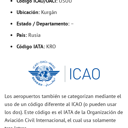
Código ICAO/OACI:
USUU
V
Ubicación:
Kurgán
i
Estado / Departamento:
–
País:
Rusia
d
Código IATA:
KRO
e
o
Los aeropuertos también se categorizan mediante el
uso de un código diferente al ICAO (o pueden usar
los dos). Este código es el IATA de la Organización de
Aviación Civil Internacional, el cual usa solamente