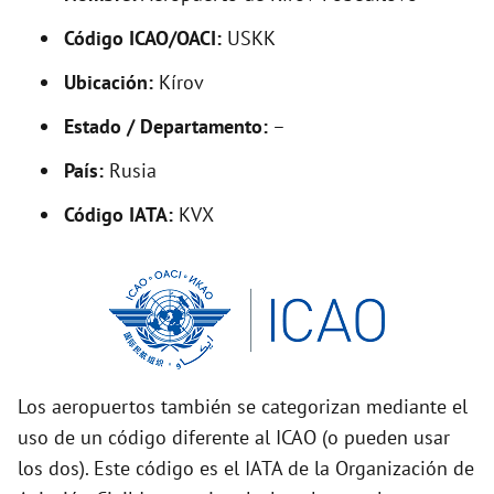
V
Código ICAO/OACI:
USKK
Ubicación:
Kírov
i
Estado / Departamento:
–
d
País:
Rusia
Código IATA:
KVX
e
o
Los aeropuertos también se categorizan mediante el
uso de un código diferente al ICAO (o pueden usar
los dos). Este código es el IATA de la Organización de