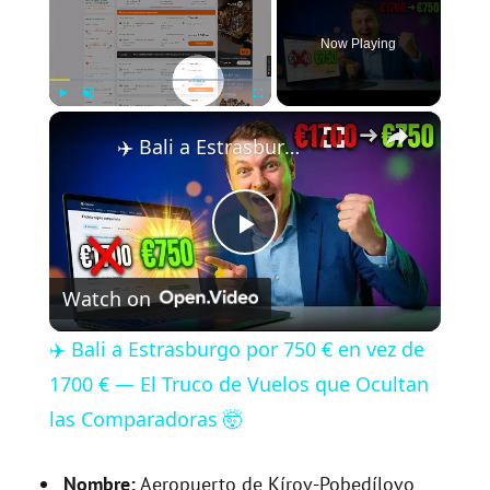
Now Playing
×
Play
Unmute
Fullscreen
✈️ Bali a Estrasburgo por 750 € en vez de 1700 € — El Truco de Vuelos que Ocultan las Comparadoras 🤯
P
Watch on
l
✈️ Bali a Estrasburgo por 750 € en vez de
a
1700 € — El Truco de Vuelos que Ocultan
las Comparadoras 🤯
y
Nombre:
Aeropuerto de Kírov-Pobedílovo