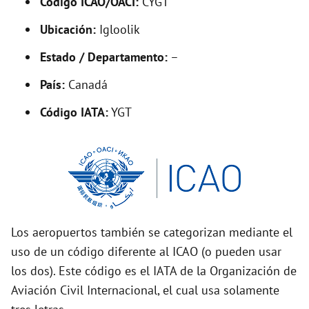
Código ICAO/OACI:
CYGT
V
Ubicación:
Igloolik
i
Estado / Departamento:
–
País:
Canadá
d
Código IATA:
YGT
e
o
Los aeropuertos también se categorizan mediante el
uso de un código diferente al ICAO (o pueden usar
los dos). Este código es el IATA de la Organización de
Aviación Civil Internacional, el cual usa solamente