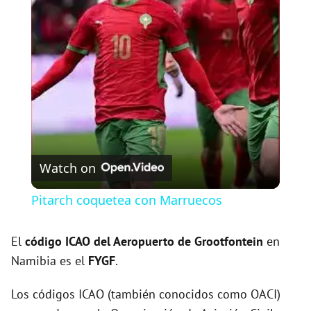
l
a
y
V
Watch on
i
Pitarch coquetea con Marruecos
d
El
código ICAO del
Aeropuerto de Grootfontein
en
Namibia es el
FYGF
.
e
Los códigos ICAO (también conocidos como OACI)