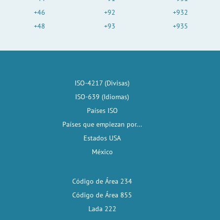
+46
+92
+932
+48
+93
+935
ISO-4217 (Divisas)
ISO-639 (Idiomas)
Países ISO
Países que empiezan por...
Estados USA
México
Código de Área 234
Código de Área 855
Lada 222