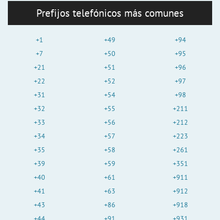
Prefijos telefónicos más comunes
+1
+49
+94
+7
+50
+95
+21
+51
+96
+22
+52
+97
+31
+54
+98
+32
+55
+211
+33
+56
+212
+34
+57
+223
+35
+58
+261
+39
+59
+351
+40
+61
+911
+41
+63
+912
+43
+86
+918
+44
+91
+931