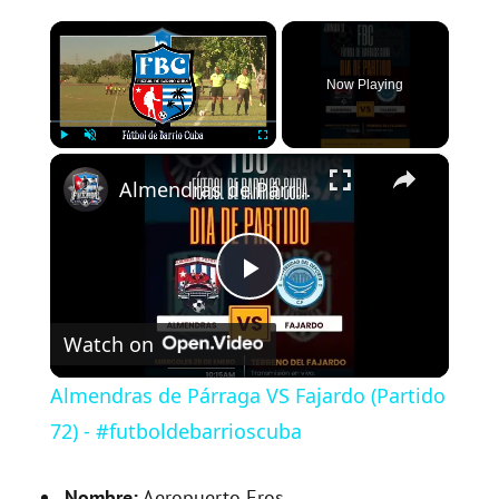
×
Now Playing
×
Play
Unmute
Fullscreen
Almendras de Párraga VS Fajardo (Partido 72) - #futboldebarrioscuba
P
Watch on
l
Almendras de Párraga VS Fajardo (Partido
a
72) - #futboldebarrioscuba
Nombre:
Aeropuerto Eros