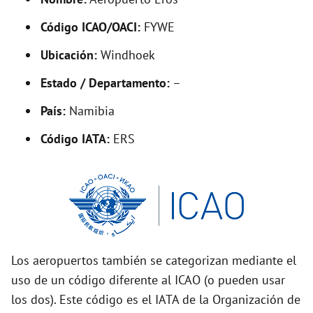
y
Código ICAO/OACI:
FYWE
V
Ubicación:
Windhoek
i
Estado / Departamento:
–
País:
Namibia
d
Código IATA:
ERS
e
o
Los aeropuertos también se categorizan mediante el
uso de un código diferente al ICAO (o pueden usar
los dos). Este código es el IATA de la Organización de