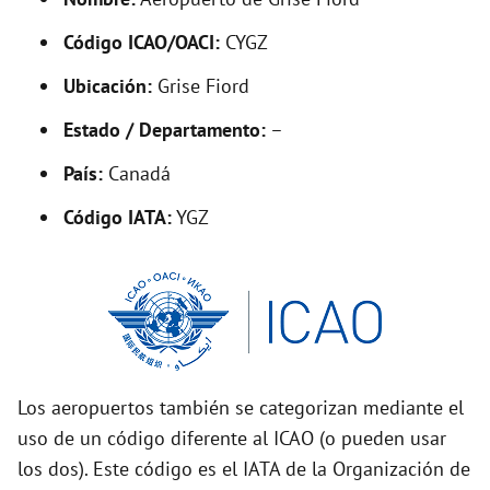
y
Código ICAO/OACI:
CYGZ
V
Ubicación:
Grise Fiord
i
Estado / Departamento:
–
País:
Canadá
d
Código IATA:
YGZ
e
o
Los aeropuertos también se categorizan mediante el
uso de un código diferente al ICAO (o pueden usar
los dos). Este código es el IATA de la Organización de