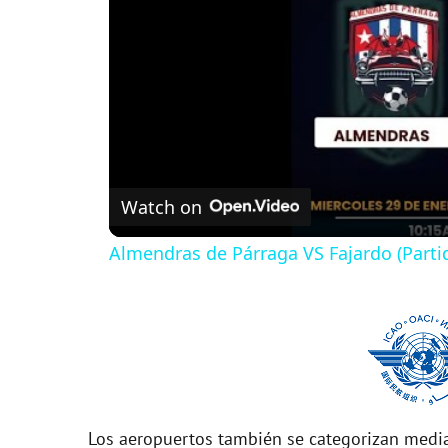
Watch on
Almendras de Párraga VS Fajardo (Parti
Los aeropuertos también se categorizan media