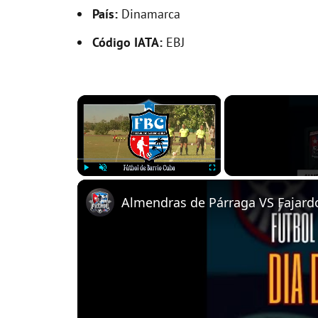
País:
Dinamarca
Código IATA:
EBJ
×
Play
Unmute
Fullscreen
Almendras de Párraga VS Fajardo