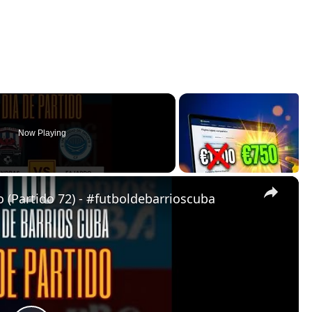
Now Playing
×
 (Partido 72) - #futboldebarrioscuba