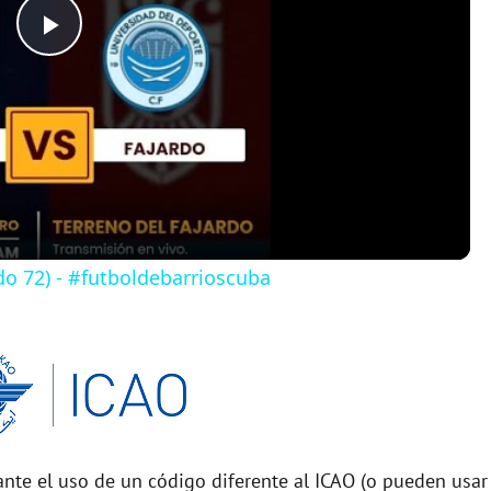
P
l
a
y
do 72) - #futboldebarrioscuba
V
i
d
nte el uso de un código diferente al ICAO (o pueden usar