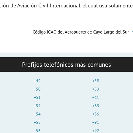
e
ción de Aviación Civil Internacional, el cual usa solamente
o
Código ICAO del Aeropuerto de Cayo Largo del Sur
Prefijos telefónicos más comunes
+49
+58
+50
+59
+51
+61
+52
+63
+54
+86
+55
+91
+56
+92