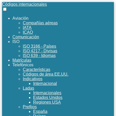
Códigos internacionales
Aviación
Compañías aéreas
IATA
ICAO
Comunicación
ISO
ISO 3166 - Países
ISO 4217 - Divisas
ISO 639 - Idiomas
Matrículas
Telefónicos
Características
Códigos de área EE.UU.
Indicativos
Internacional
Ladas
Internacionales
Estados Unidos
Regiones USA
Prefijos
España