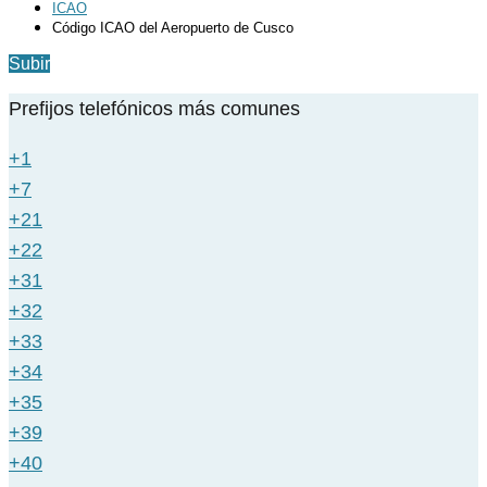
ICAO
Código ICAO del Aeropuerto de Cusco
Subir
Prefijos telefónicos más comunes
+1
+7
+21
+22
+31
+32
+33
+34
+35
+39
+40