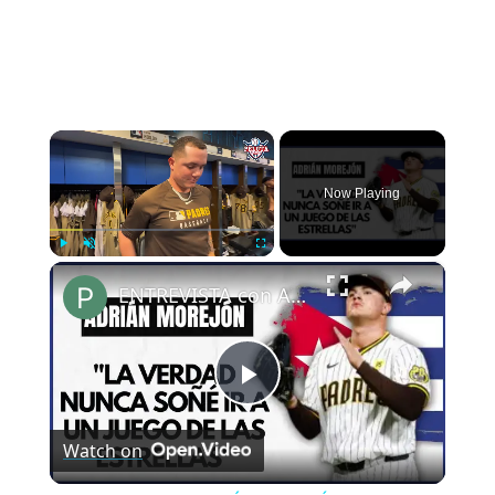
×
Now Playing
×
Play
Unmute
Fullscreen
ENTREVISTA con ADRIÁN MOREJÓN en MIAMI
Play
Watch on
Video