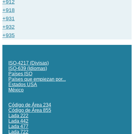
+912
+918
+931
+932
+935
ISO-4217 (Divisas)
ISO-639 (Idiomas)
Países ISO
Países que empiezan por...
Estados USA
México
Código de Área 234
Código de Área 855
Lada 222
Lada 442
Lada 477
Lada 722