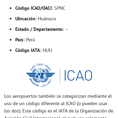
V
Código ICAO/OACI:
SPNC
Ubicación:
Huánuco
i
Estado / Departamento:
–
d
País:
Perú
Código IATA:
HUU
e
o
Los aeropuertos también se categorizan mediante el
uso de un código diferente al ICAO (o pueden usar
los dos). Este código es el IATA de la Organización de