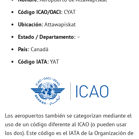
y
Código ICAO/OACI:
CYAT
V
Ubicación:
Attawapiskat
i
Estado / Departamento:
–
País:
Canadá
d
Código IATA:
YAT
e
o
Los aeropuertos también se categorizan mediante el
uso de un código diferente al ICAO (o pueden usar
los dos). Este código es el IATA de la Organización de