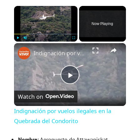
×
Now Playing
×
Play
Unmute
Fullscreen
Indignación por vuelos ilegales en la Quebrada del Condorito
P
Watch on
l
Indignación por vuelos ilegales en la
a
Quebrada del Condorito
Nombre:
Aeropuerto de Attawapiskat