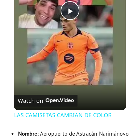
P
l
a
y
V
Watch on
i
LAS CAMISETAS CAMBIAN DE COLOR
d
Nombre:
Aeropuerto de Astracán-Narimánovo