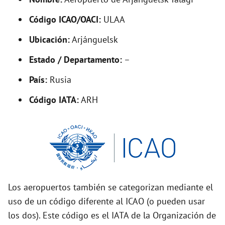
y
Código ICAO/OACI:
ULAA
V
Ubicación:
Arjánguelsk
i
Estado / Departamento:
–
País:
Rusia
d
Código IATA:
ARH
e
o
Los aeropuertos también se categorizan mediante el
uso de un código diferente al ICAO (o pueden usar
los dos). Este código es el IATA de la Organización de