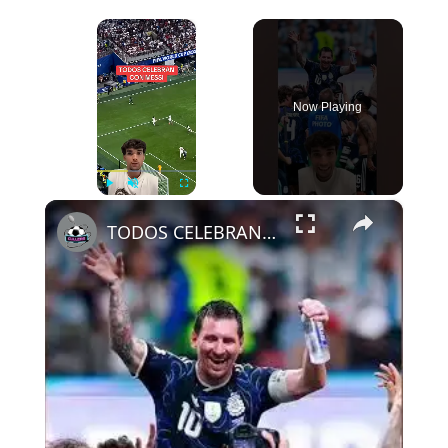
×
Now Playing
×
Play
Unmute
Fullscreen
TODOS CELEBRAN CON MESSI