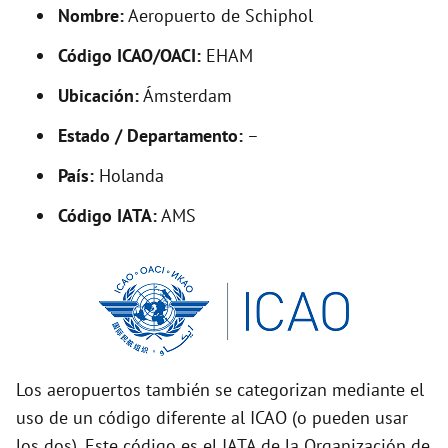
d
Nombre:
Aeropuerto de Schiphol
Código ICAO/OACI:
EHAM
e
Ubicación:
Ámsterdam
o
Estado / Departamento:
–
País:
Holanda
Código IATA:
AMS
Los aeropuertos también se categorizan mediante el
uso de un código diferente al ICAO (o pueden usar
los dos). Este código es el IATA de la Organización de