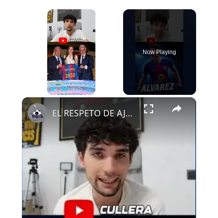
×
Now Playing
×
Play
Unmute
Fullscreen
EL RESPETO DE AJAX AL FCB