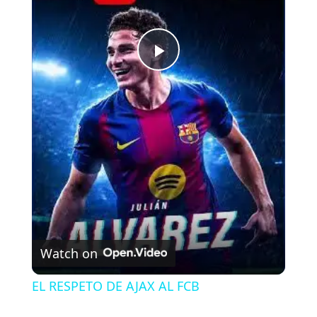
P
l
a
y
V
Watch on
i
EL RESPETO DE AJAX AL FCB