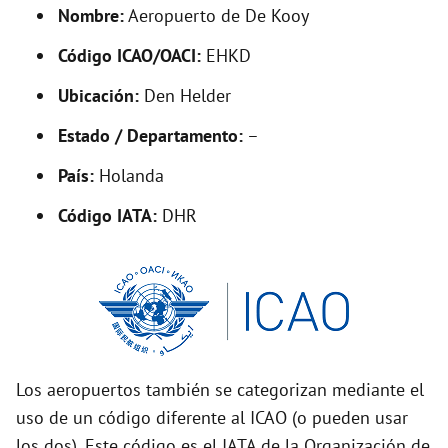
d
Nombre:
Aeropuerto de De Kooy
Código ICAO/OACI:
EHKD
e
Ubicación:
Den Helder
o
Estado / Departamento:
–
País:
Holanda
Código IATA:
DHR
Los aeropuertos también se categorizan mediante el
uso de un código diferente al ICAO (o pueden usar
los dos). Este código es el IATA de la Organización de