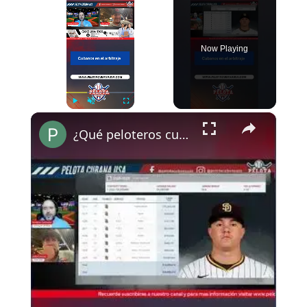
Now Playing
×
Play
Unmute
Fullscreen
¿Qué peloteros cubanos están elegibles este año?