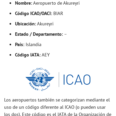
Nombre:
Aeropuerto de Akureyri
e
Código ICAO/OACI:
BIAR
o
Ubicación:
Akureyri
Estado / Departamento:
–
País:
Islandia
Código IATA:
AEY
Los aeropuertos también se categorizan mediante el
uso de un código diferente al ICAO (o pueden usar
los dos). Este código es el IATA de la Organización de