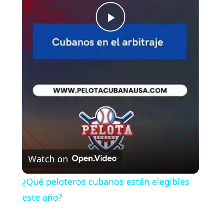
P
l
a
y
V
Watch on
i
¿Qué peloteros cubanos están elegibles
este año?
d