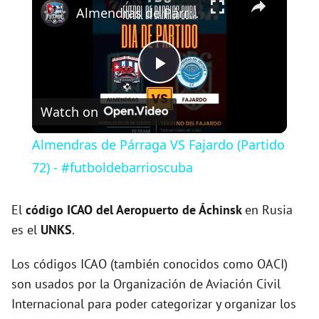
Almendras de Párraga VS Fajardo (Partido 72) - #futboldebarrioscuba
P
Watch on
l
Almendras de Párraga VS Fajardo (Partido
a
72) - #futboldebarrioscuba
y
El
código ICAO del
Aeropuerto de Áchinsk
en Rusia
es el
UNKS
.
V
Los códigos ICAO (también conocidos como OACI)
son usados por la Organización de Aviación Civil
i
Internacional para poder categorizar y organizar los