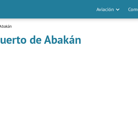
Aviación
Comu
 Abakán
puerto de Abakán