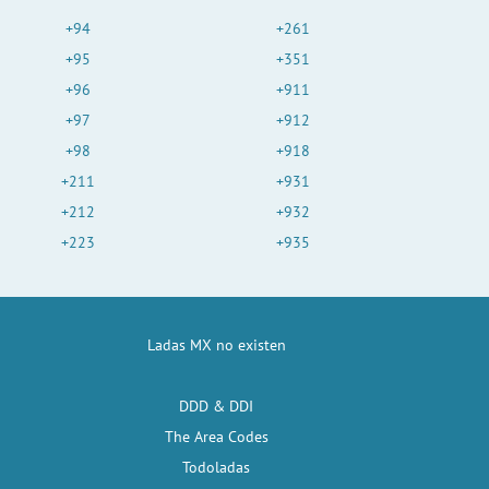
+94
+261
+95
+351
+96
+911
+97
+912
+98
+918
+211
+931
+212
+932
+223
+935
Ladas MX no existen
DDD & DDI
The Area Codes
Todoladas