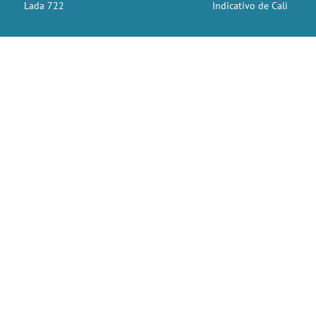
Lada 722
Indicativo de Cali
×
e Párraga VS Fajardo (Partido 72) - #futboldebarrio