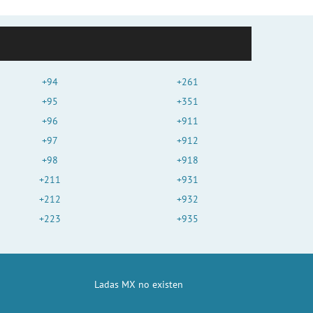
+94
+261
+95
+351
+96
+911
+97
+912
+98
+918
+211
+931
+212
+932
+223
+935
Ladas MX no existen