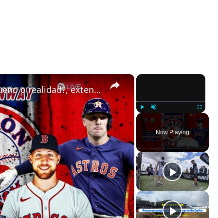
×
×
Ep 2 Alex Bregman a Red Sox ¿sueño o realidad?, extensiones de contrato, ganar División en MLB 2025
Play
Unmute
Fullscreen
Now Playing