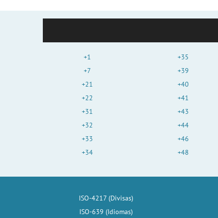
+1
+35
+7
+39
+21
+40
+22
+41
+31
+43
+32
+44
+33
+46
+34
+48
ISO-4217 (Divisas)
ISO-639 (Idiomas)