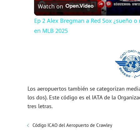
Watch on
a
Ep 2 Alex Bregman a Red Sox ¿sueño o r
y
en MLB 2025
V
i
d
Los aeropuertos también se categorizan media
los dos). Este código es el IATA de la Organiza
e
tres letras.
o
Código ICAO del Aeropuerto de Crawley