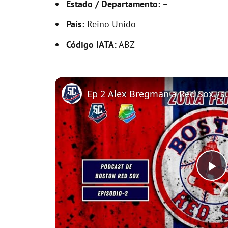
Estado / Departamento:
–
País:
Reino Unido
Código IATA:
ABZ
P
l