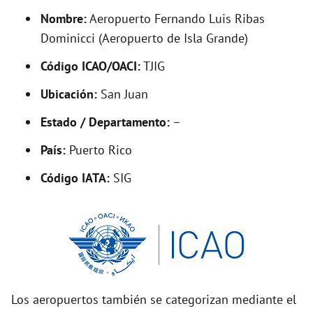
y
Nombre:
Aeropuerto Fernando Luis Ribas
Dominicci (Aeropuerto de Isla Grande)
V
Código ICAO/OACI:
TJIG
Ubicación:
San Juan
i
Estado / Departamento:
–
d
País:
Puerto Rico
Código IATA:
SIG
e
o
Los aeropuertos también se categorizan mediante el