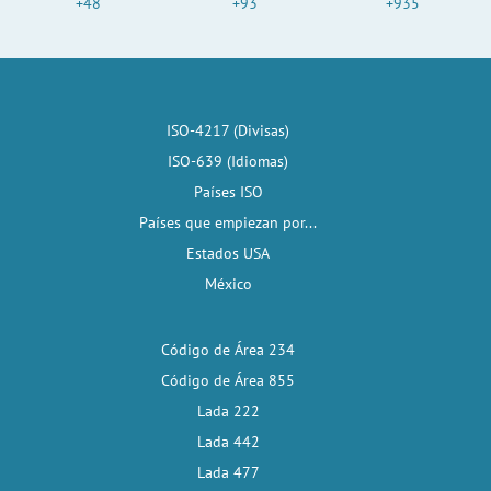
+48
+93
+935
ISO-4217 (Divisas)
ISO-639 (Idiomas)
Países ISO
Países que empiezan por...
Estados USA
México
Código de Área 234
Código de Área 855
Lada 222
Lada 442
Lada 477