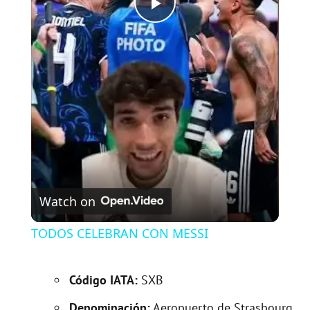
P
l
a
y
V
Watch on
i
TODOS CELEBRAN CON MESSI
d
Código IATA:
SXB
Denominación:
Aeropuerto de Strasbourg