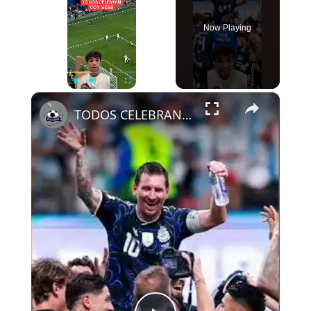
Now Playing
×
Play
Unmute
Fullscreen
TODOS CELEBRAN CON MESSI