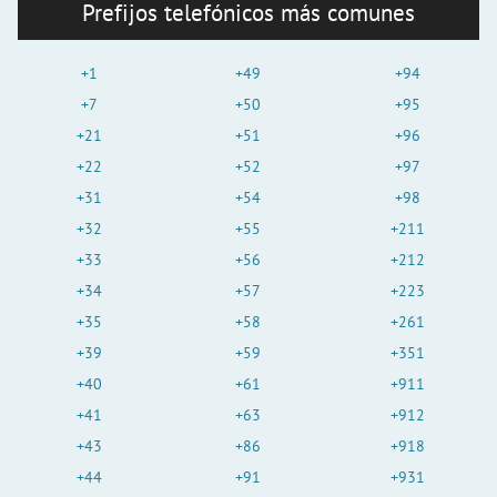
Prefijos telefónicos más comunes
+1
+49
+94
+7
+50
+95
+21
+51
+96
+22
+52
+97
+31
+54
+98
+32
+55
+211
+33
+56
+212
+34
+57
+223
+35
+58
+261
+39
+59
+351
+40
+61
+911
+41
+63
+912
+43
+86
+918
+44
+91
+931