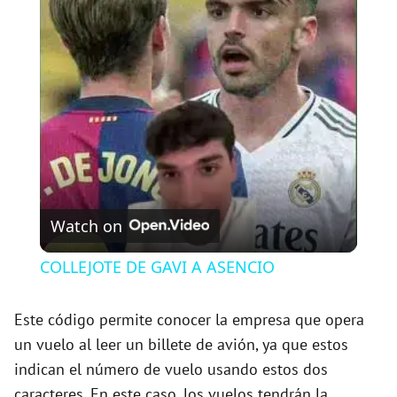
l
a
y
V
Watch on
i
COLLEJOTE DE GAVI A ASENCIO
d
Este código permite conocer la empresa que opera
un vuelo al leer un billete de avión, ya que estos
e
indican el número de vuelo usando estos dos
caracteres. En este caso, los vuelos tendrán la