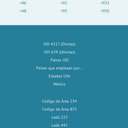
+46
+92
+932
+48
+93
+935
ISO-4217 (Divisas)
ISO-639 (Idiomas)
Países ISO
Países que empiezan por...
Estados USA
México
Código de Área 234
Código de Área 855
Lada 222
Lada 442