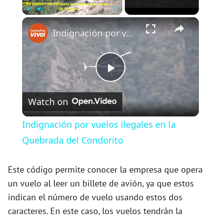
×
Play
Unmute
Fullscreen
Indignación por vuelos ilegales en la Quebrada del Condorito
P
Watch on
l
Indignación por vuelos ilegales en la
a
Quebrada del Condorito
y
Este código permite conocer la empresa que opera
un vuelo al leer un billete de avión, ya que estos
indican el número de vuelo usando estos dos
V
caracteres. En este caso, los vuelos tendrán la