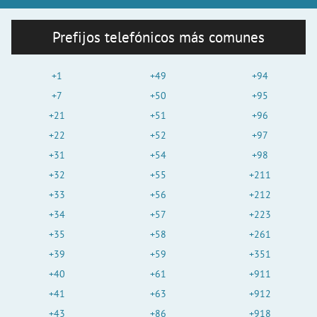
Prefijos telefónicos más comunes
+1
+49
+94
+7
+50
+95
+21
+51
+96
+22
+52
+97
+31
+54
+98
+32
+55
+211
+33
+56
+212
+34
+57
+223
+35
+58
+261
+39
+59
+351
+40
+61
+911
+41
+63
+912
+43
+86
+918