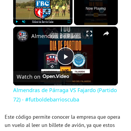
Now Playing
×
Play
Unmute
Fullscreen
Almendras de Párraga VS Fajardo (Partido 72) - #futboldebarrioscuba
P
Watch on
l
Almendras de Párraga VS Fajardo (Partido
a
72) - #futboldebarrioscuba
y
Este código permite conocer la empresa que opera
un vuelo al leer un billete de avión, ya que estos