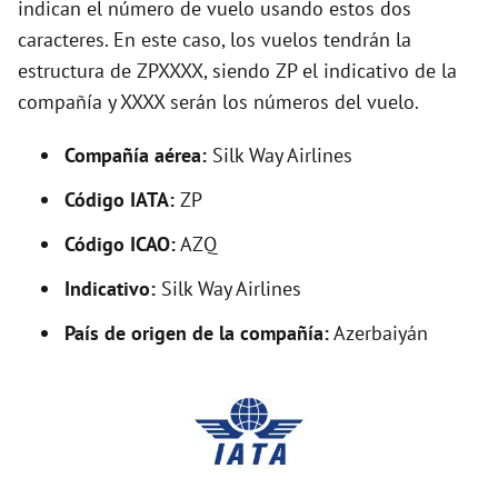
indican el número de vuelo usando estos dos
V
caracteres. En este caso, los vuelos tendrán la
estructura de ZPXXXX, siendo ZP el indicativo de la
i
compañía y XXXX serán los números del vuelo.
d
Compañía aérea:
Silk Way Airlines
Código IATA:
ZP
e
Código ICAO:
AZQ
o
Indicativo:
Silk Way Airlines
País de origen de la compañía:
Azerbaiyán