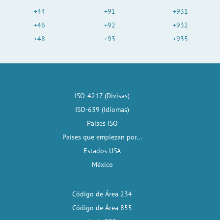
+44
+91
+931
+46
+92
+932
+48
+93
+935
ISO-4217 (Divisas)
ISO-639 (Idiomas)
Países ISO
Países que empiezan por...
Estados USA
México
Código de Área 234
Código de Área 855