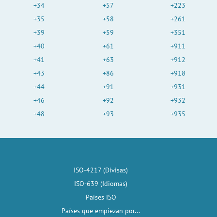
+34
+57
+223
+35
+58
+261
+39
+59
+351
+40
+61
+911
+41
+63
+912
+43
+86
+918
+44
+91
+931
+46
+92
+932
+48
+93
+935
ISO-4217 (Divisas)
ISO-639 (Idiomas)
Países ISO
Países que empiezan por...