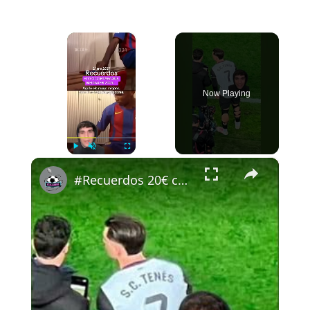
×
Now Playing
×
Play
Unmute
Fullscreen
#Recuerdos 20€ código CAMIS20 ig: pausegarrra #futbol #cullera #newnow #etoo