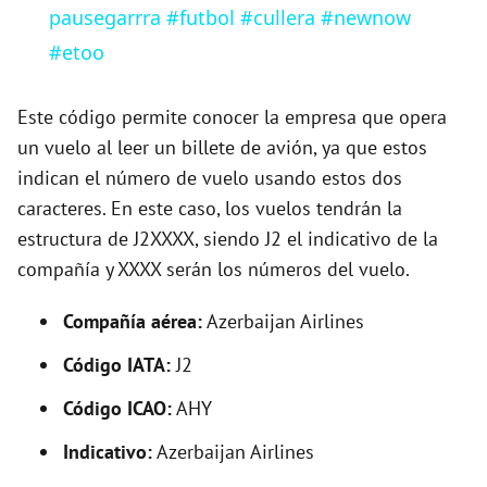
pausegarrra #futbol #cullera #newnow
d
#etoo
e
Este código permite conocer la empresa que opera
un vuelo al leer un billete de avión, ya que estos
o
indican el número de vuelo usando estos dos
caracteres. En este caso, los vuelos tendrán la
estructura de J2XXXX, siendo J2 el indicativo de la
compañía y XXXX serán los números del vuelo.
Compañía aérea:
Azerbaijan Airlines
Código IATA:
J2
Código ICAO:
AHY
Indicativo:
Azerbaijan Airlines