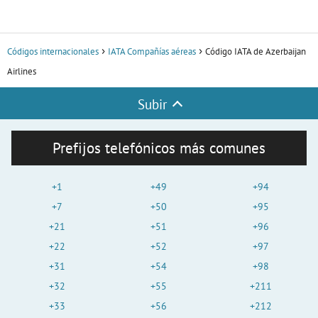
Códigos internacionales
IATA Compañías aéreas
Código IATA de Azerbaijan
Airlines
Subir
Prefijos telefónicos más comunes
+1
+49
+94
+7
+50
+95
+21
+51
+96
+22
+52
+97
+31
+54
+98
+32
+55
+211
+33
+56
+212