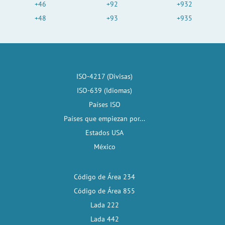
+46
+92
+932
+48
+93
+935
ISO-4217 (Divisas)
ISO-639 (Idiomas)
Países ISO
Países que empiezan por...
Estados USA
México
Código de Área 234
Código de Área 855
Lada 222
Lada 442