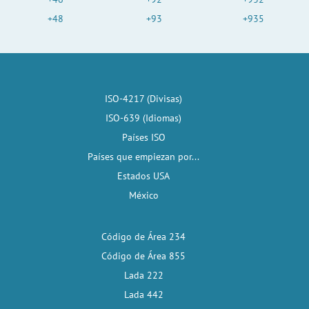
+48
+93
+935
ISO-4217 (Divisas)
ISO-639 (Idiomas)
Países ISO
Países que empiezan por...
Estados USA
México
Código de Área 234
Código de Área 855
Lada 222
Lada 442