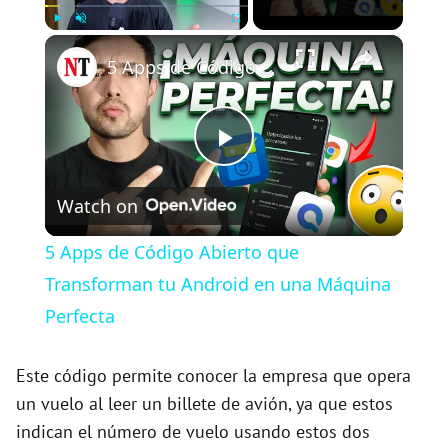
×
Play
Unmute
Fullscreen
5 Apps de Código Abierto que Transforman tu Android en una Máquina Perfecta
P
Watch on
l
5 Apps de Código Abierto que
a
Transforman tu Android en una Máquina
Perfecta
y
Este código permite conocer la empresa que opera
V
un vuelo al leer un billete de avión, ya que estos
indican el número de vuelo usando estos dos