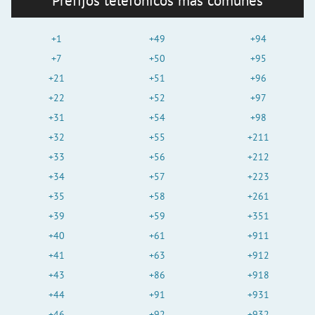
Prefijos telefónicos más comunes
+1
+49
+94
+7
+50
+95
+21
+51
+96
+22
+52
+97
+31
+54
+98
+32
+55
+211
+33
+56
+212
+34
+57
+223
+35
+58
+261
+39
+59
+351
+40
+61
+911
+41
+63
+912
+43
+86
+918
+44
+91
+931
+46
+92
+932