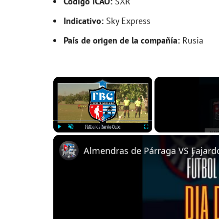
Código ICAO:
SXR
Indicativo:
Sky Express
País de origen de la compañía:
Rusia
×
Play
Unmute
Fullscreen
Almendras de Párraga VS Fajardo