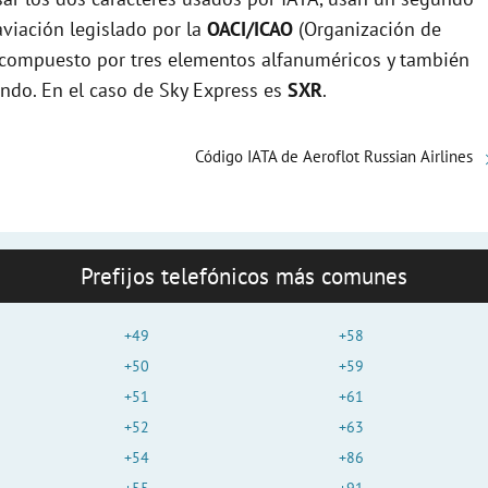
viación legislado por la
OACI/ICAO
(Organización de
e
tá compuesto por tres elementos alfanuméricos y también
undo. En el caso de Sky Express es
SXR
.
o
Código IATA de Aeroflot Russian Airlines
Prefijos telefónicos más comunes
+49
+58
+50
+59
+51
+61
+52
+63
+54
+86