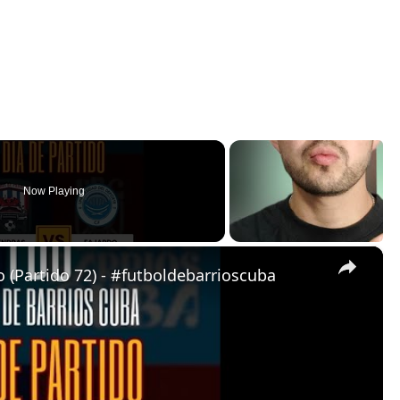
Now Playing
×
 (Partido 72) - #futboldebarrioscuba