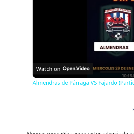
Watch on
Almendras de Párraga VS Fajardo (Parti
Algunas compañías aeropuertos además de usa