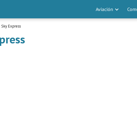
Aviación
Comu
 Sky Express
press