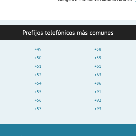
Prefijos telefónicos más comunes
+49
+58
+50
+59
+51
+61
+52
+63
+54
+86
+55
+91
+56
+92
+57
+93