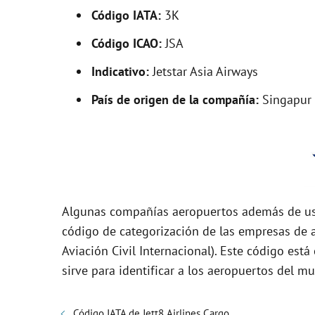
V
Código IATA:
3K
i
Código ICAO:
JSA
Indicativo:
Jetstar Asia Airways
d
País de origen de la compañía:
Singapur
e
o
Algunas compañías aeropuertos además de usa
código de categorización de las empresas de a
Aviación Civil Internacional). Este código es
sirve para identificar a los aeropuertos del m
Código IATA de Jett8 Airlines Cargo