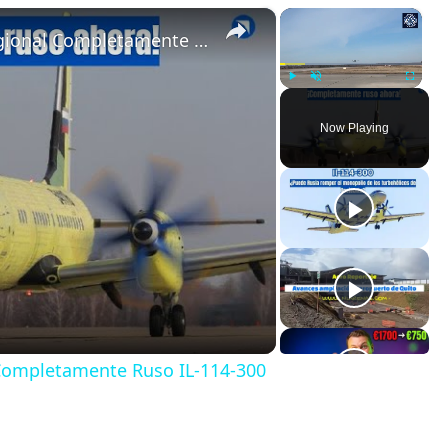
×
×
Primer Vuelo del Turbohélice Regional Completamente Ruso IL-114-300
Play
Unmute
Fullscreen
Now Playing
 Completamente Ruso IL-114-300