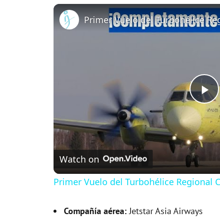
P
l
Watch on
a
Primer Vuelo del Turbohélice Regional
y
Compañía aérea:
Jetstar Asia Airways