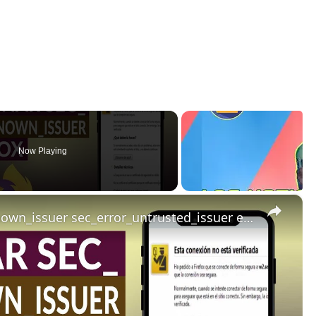
Now Playing
×
Cómo solucionar sec_error_unknown_issuer sec_error_untrusted_issuer en FIREFOX