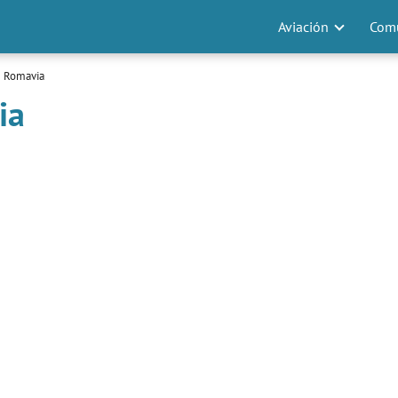
Aviación
Comu
e Romavia
ia