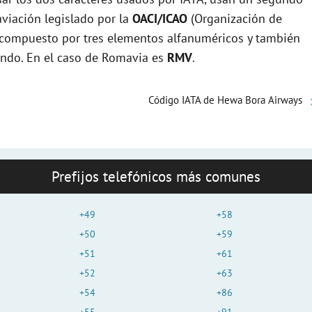
viación legislado por la
OACI/ICAO
(Organización de
e
tá compuesto por tres elementos alfanuméricos y también
mundo. En el caso de Romavia es
RMV
.
o
Código IATA de Hewa Bora Airways
Prefijos telefónicos más comunes
+49
+58
+50
+59
+51
+61
+52
+63
+54
+86