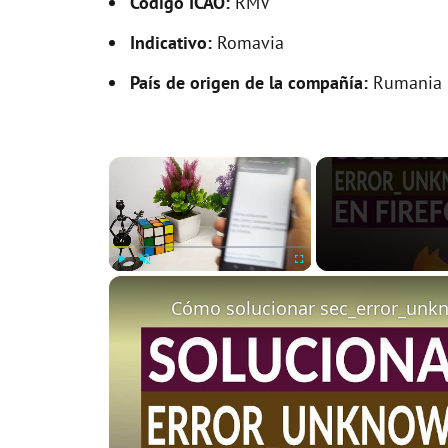
Código ICAO:
RMV
Indicativo:
Romavia
País de origen de la compañía:
Rumania
×
Play
Unmute
Fullscreen