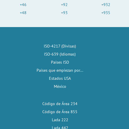
+46
+92
+932
+48
+93
+935
ISO-4217 (Divisas)
ISO-639 (Idiomas)
Países ISO
Países que empiezan por...
Estados USA
México
Código de Área 234
Código de Área 855
Lada 222
Lada 442