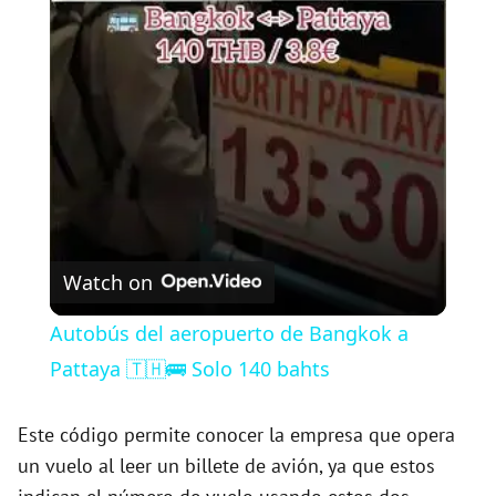
l
a
y
V
Watch on
i
Autobús del aeropuerto de Bangkok a
Pattaya 🇹🇭🚌 Solo 140 bahts
d
Este código permite conocer la empresa que opera
e
un vuelo al leer un billete de avión, ya que estos