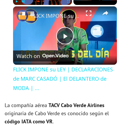
×
Play
Unmute
Fullscreen
FLICK IMPONE su LEY | DECLARACIONES de MARC CASADÓ | El DELANTERO de MODA | ...
P
Watch on
l
FLICK IMPONE su LEY | DECLARACIONES
a
de MARC CASADÓ | El DELANTERO de
MODA | ...
y
La compañía aérea
TACV Cabo Verde Airlines
V
originaria de Cabo Verde es conocido según el
código IATA como VR
.