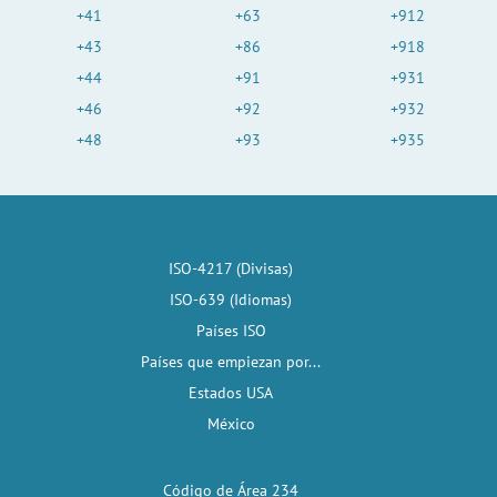
+41
+63
+912
+43
+86
+918
+44
+91
+931
+46
+92
+932
+48
+93
+935
ISO-4217 (Divisas)
ISO-639 (Idiomas)
Países ISO
Países que empiezan por...
Estados USA
México
Código de Área 234