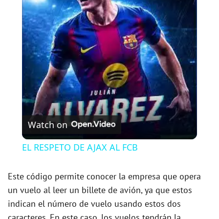
l
a
y
V
Watch on
i
EL RESPETO DE AJAX AL FCB
d
Este código permite conocer la empresa que opera
un vuelo al leer un billete de avión, ya que estos
e
indican el número de vuelo usando estos dos
caracteres. En este caso, los vuelos tendrán la