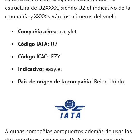
o
estructura de U2XXXX, siendo U2 el indicativo de la
compañía y XXXX serán los números del vuelo.
Compañía aérea:
easyJet
Código IATA:
U2
Código ICAO:
EZY
Indicativo:
easyJet
País de origen de la compañía:
Reino Unido
Algunas compañías aeropuertos además de usar los
dos caracteres usados por IATA, usan un segundo