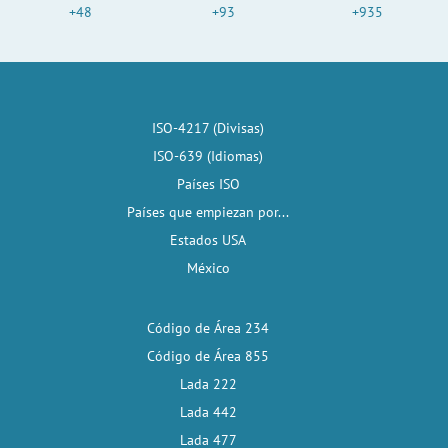
+48
+93
+935
ISO-4217 (Divisas)
ISO-639 (Idiomas)
Países ISO
Países que empiezan por...
Estados USA
México
Código de Área 234
Código de Área 855
Lada 222
Lada 442
Lada 477