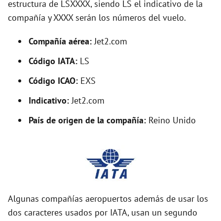
estructura de LSXXXX, siendo LS el indicativo de la
i
compañía y XXXX serán los números del vuelo.
d
Compañía aérea:
Jet2.com
Código IATA:
LS
e
Código ICAO:
EXS
o
Indicativo:
Jet2.com
País de origen de la compañía:
Reino Unido
Algunas compañías aeropuertos además de usar los
dos caracteres usados por IATA, usan un segundo