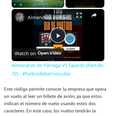
×
Play
Unmute
Fullscreen
Almendras de Párraga VS Fajardo (Partido 72) - #futboldebarrioscuba
P
Watch on
l
Almendras de Párraga VS Fajardo (Partido
a
72) - #futboldebarrioscuba
y
Este código permite conocer la empresa que opera
un vuelo al leer un billete de avión, ya que estos
indican el número de vuelo usando estos dos
V
caracteres. En este caso, los vuelos tendrán la