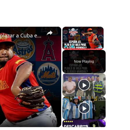
×
×
¿Será España el equipo que podría reemplazar a Cuba en el Clásico Mundial de Béisbol?
Play
Unmute
Fullscreen
Now Playing