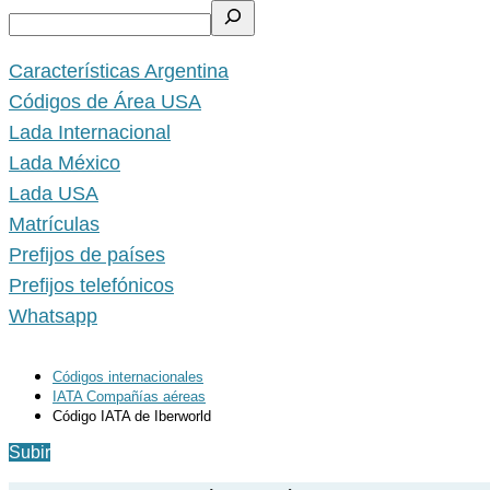
Características Argentina
Códigos de Área USA
Lada Internacional
Lada México
Lada USA
Matrículas
Prefijos de países
Prefijos telefónicos
Whatsapp
Códigos internacionales
IATA Compañías aéreas
Código IATA de Iberworld
Subir