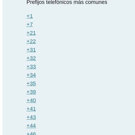
Prefijos telefónicos más comunes
+1
+7
+21
+22
+31
+32
+33
+34
+35
+39
+40
+41
+43
+44
+46