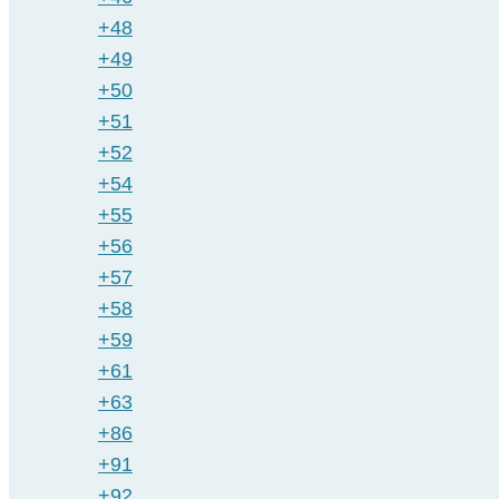
+48
+49
+50
+51
+52
+54
+55
+56
+57
+58
+59
+61
+63
+86
+91
+92