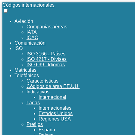
Códigos internacionales
Aviación
Compañías aéreas
IATA
ICAO
Comunicación
ISO
ISO 3166 - Países
ISO 4217 - Divisas
ISO 639 - Idiomas
Matrículas
Telefónicos
Características
Códigos de área EE.UU.
Indicativos
Internacional
Ladas
Internacionales
Estados Unidos
Regiones USA
Prefijos
España