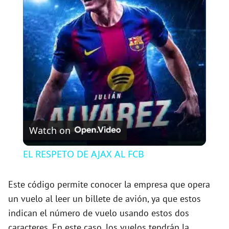
l
a
y
V
Watch on
i
EL RESPETO DE AJAX AL FCB
d
Este código permite conocer la empresa que opera
un vuelo al leer un billete de avión, ya que estos
e
indican el número de vuelo usando estos dos
caracteres. En este caso, los vuelos tendrán la