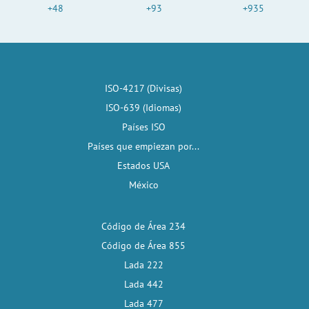
+48
+93
+935
ISO-4217 (Divisas)
ISO-639 (Idiomas)
Países ISO
Países que empiezan por...
Estados USA
México
Código de Área 234
Código de Área 855
Lada 222
Lada 442
Lada 477