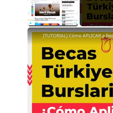
Play
Unmute
Fullscreen