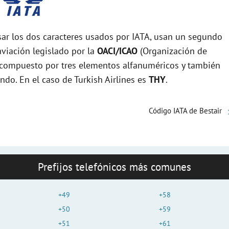
r los dos caracteres usados por IATA, usan un segundo
viación legislado por la
OACI/ICAO
(Organización de
tá compuesto por tres elementos alfanuméricos y también
ndo. En el caso de Turkish Airlines es
THY
.
Código IATA de Bestair
Prefijos telefónicos más comunes
+49
+58
+50
+59
+51
+61