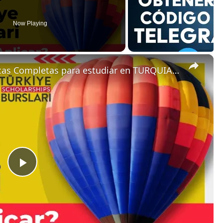
Now Playing
×
[TUTORIAL] Cómo APLICAR a Becas Completas para estudiar en TURQUIA Turkiye Burslari + TIPS
P
l