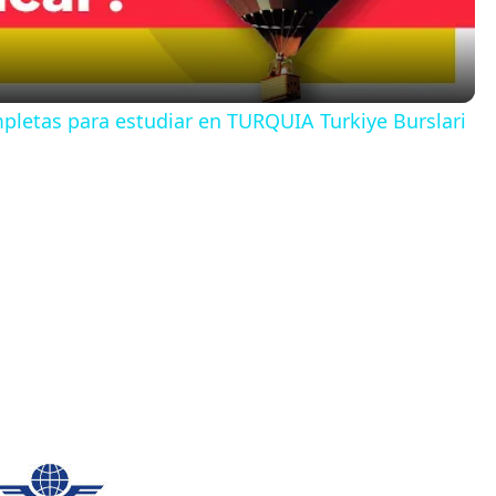
a
y
etas para estudiar en TURQUIA Turkiye Burslari
V
i
d
e
o