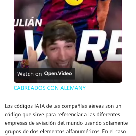
l
a
y
V
Watch on
i
CABREADOS CON ALEMANY
d
Los códigos IATA de las compañías aéreas son un
código que sirve para referenciar a las diferentes
e
empresas de aviación del mundo usando solamente
grupos de dos elementos alfanuméricos. En el caso