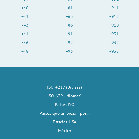
+40
+61
+911
+41
+63
+912
+43
+86
+918
+44
+91
+931
+46
+92
+932
+48
+93
+935
ISO-4217 (Divisas)
ISO-639 (Idiomas)
Países ISO
Países que empiezan por...
Estados USA
México