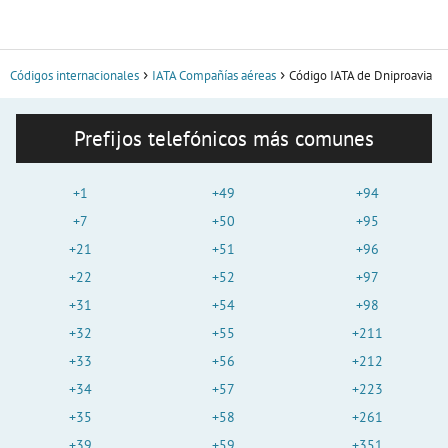
Códigos internacionales
IATA Compañías aéreas
Código IATA de Dniproavia
Prefijos telefónicos más comunes
+1
+49
+94
+7
+50
+95
+21
+51
+96
+22
+52
+97
+31
+54
+98
+32
+55
+211
+33
+56
+212
+34
+57
+223
+35
+58
+261
+39
+59
+351