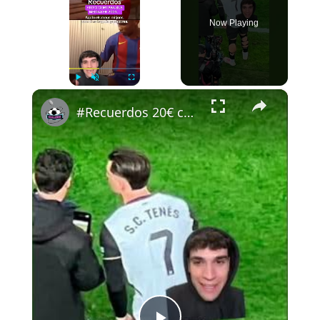
Now Playing
×
Play
Unmute
Fullscreen
#Recuerdos 20€ código CAMIS20 ig: pausegarrra #futbol #cullera #newnow #etoo