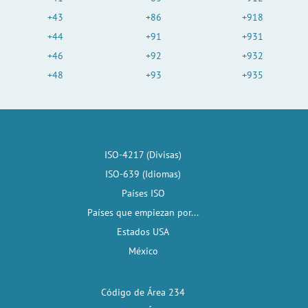
+43
+86
+918
+44
+91
+931
+46
+92
+932
+48
+93
+935
ISO-4217 (Divisas)
ISO-639 (Idiomas)
Países ISO
Países que empiezan por...
Estados USA
México
Código de Área 234