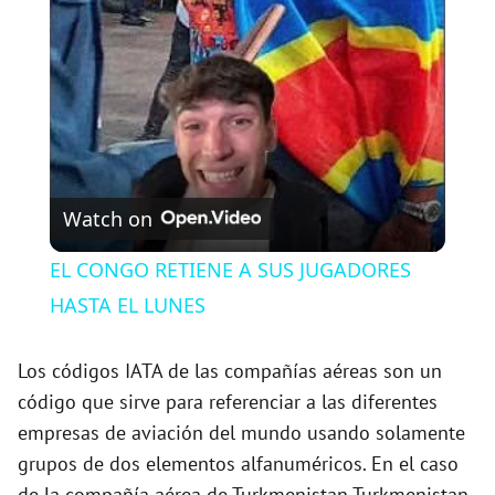
a
y
V
Watch on
i
EL CONGO RETIENE A SUS JUGADORES
HASTA EL LUNES
d
Los códigos IATA de las compañías aéreas son un
e
código que sirve para referenciar a las diferentes
empresas de aviación del mundo usando solamente
o
grupos de dos elementos alfanuméricos. En el caso
de la compañía aérea de Turkmenistan Turkmenistan