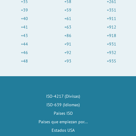
+35
+58
+261
+39
+59
+351
+40
+61
+911
+41
+63
+912
+43
+86
+918
+44
+91
+931
+46
+92
+932
+48
+93
+935
ISO-4217 (Divisas)
ISO-639 (Idiomas)
Países ISO
Países que empiezan por...
Estados USA