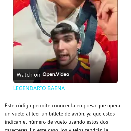
l
a
y
V
Watch on
i
LEGENDARIO BAENA
d
Este código permite conocer la empresa que opera
un vuelo al leer un billete de avión, ya que estos
e
indican el número de vuelo usando estos dos
caracteres. En este caso, los vuelos tendrán la