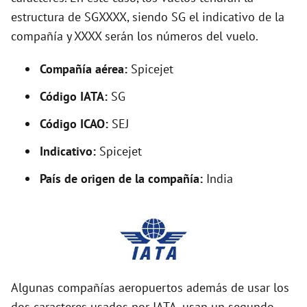
o
estructura de SGXXXX, siendo SG el indicativo de la
compañía y XXXX serán los números del vuelo.
Compañía aérea:
Spicejet
Código IATA:
SG
Código ICAO:
SEJ
Indicativo:
Spicejet
País de origen de la compañía:
India
Algunas compañías aeropuertos además de usar los
dos caracteres usados por IATA, usan un segundo