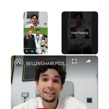
×
Now Playing
×
Play
Unmute
Fullscreen
BELLINGHAM PIDIÓ SALIR