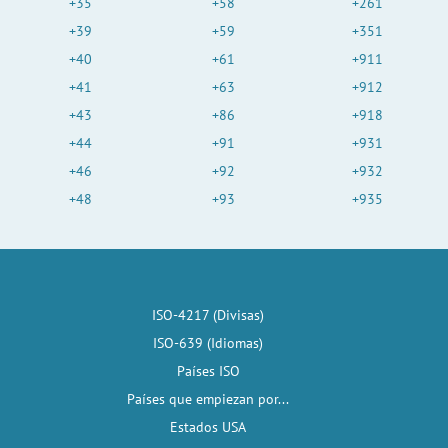
+35
+58
+261
+39
+59
+351
+40
+61
+911
+41
+63
+912
+43
+86
+918
+44
+91
+931
+46
+92
+932
+48
+93
+935
ISO-4217 (Divisas)
ISO-639 (Idiomas)
Países ISO
Países que empiezan por...
Estados USA