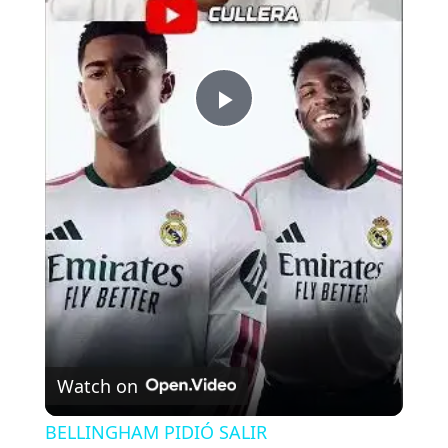
P
l
a
y
V
Watch on
i
BELLINGHAM PIDIÓ SALIR